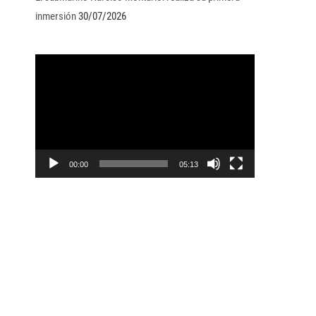
inmersión
30/07/2026
Reproductor
de
vídeo
00:00
05:13