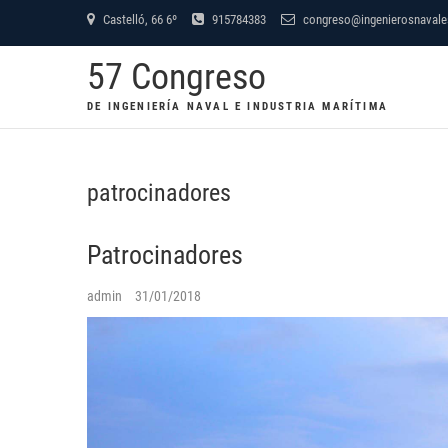
Saltar
Castelló, 66 6º
915784383
congreso@ingenierosnaval
al
57 Congreso
contenido
DE INGENIERÍA NAVAL E INDUSTRIA MARÍTIMA
patrocinadores
Patrocinadores
admin
31/01/2018