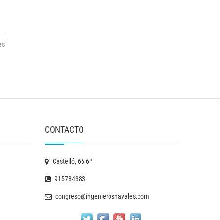
es
CONTACTO
Castelló, 66 6º
915784383
congreso@ingenierosnavales.com